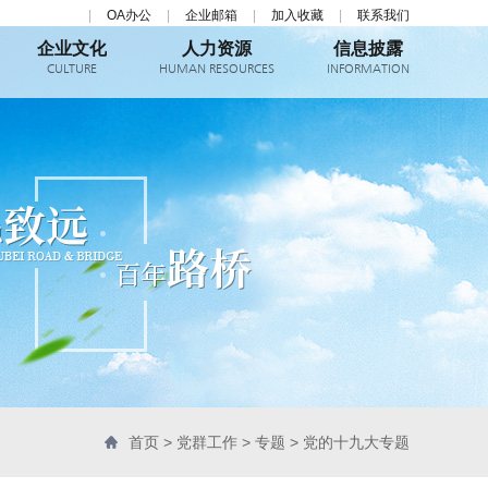
|
OA办公
|
企业邮箱
|
加入收藏
|
联系我们
企业文化
人力资源
信息披露
CULTURE
HUMAN RESOURCES
INFORMATION
首页
>
党群工作
>
专题
>
党的十九大专题